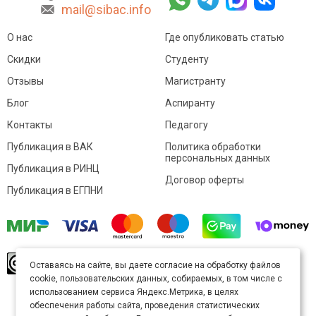
mail@sibac.info
О нас
Где опубликовать статью
Скидки
Студенту
Отзывы
Магистранту
Блог
Аспиранту
Контакты
Педагогу
Публикация в ВАК
Политика обработки
персональных данных
Публикация в РИНЦ
Договор оферты
Публикация в ЕГПНИ
© Sibac.info 2026. Все права защищены.
Это
Оставаясь на сайте, вы даете согласие на обработку файлов
произведение доступно по
лицензии Creative
cookie, пользовательских данных, собираемых, в том числе с
Commons «Attribution» («Атрибуция») 4.0
Непортированная
.
использованием сервиса Яндекс.Метрика, в целях
Карта сайта
обеспечения работы сайта, проведения статистических