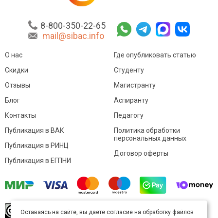
8-800-350-22-65
mail@sibac.info
О нас
Где опубликовать статью
Скидки
Студенту
Отзывы
Магистранту
Блог
Аспиранту
Контакты
Педагогу
Публикация в ВАК
Политика обработки
персональных данных
Публикация в РИНЦ
Договор оферты
Публикация в ЕГПНИ
© Sibac.info 2026. Все права защищены.
Это
Оставаясь на сайте, вы даете согласие на обработку файлов
произведение доступно по
лицензии Creative