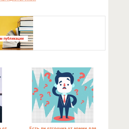
ям публикации
 от
Есть ли отсрочка от армии для