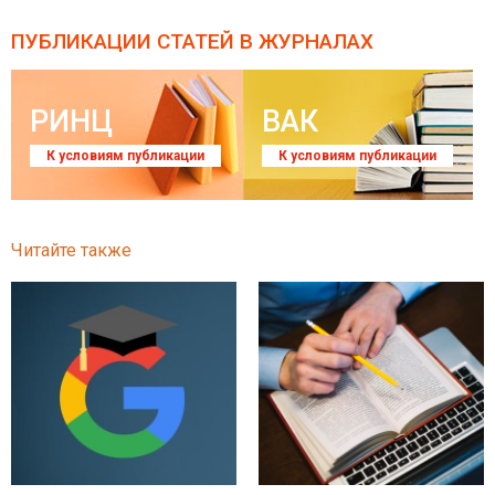
ПУБЛИКАЦИИ СТАТЕЙ
В ЖУРНАЛАХ
РИНЦ
ВАК
К условиям публикации
К условиям публикации
Читайте также