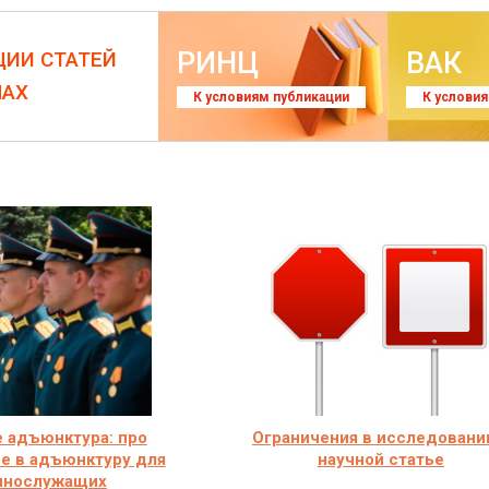
РИНЦ
ВАК
ЦИИ СТАТЕЙ
ЛАХ
К условиям публикации
К услови
е адъюнктура: про
Ограничения в исследовани
е в адъюнктуру для
научной статье
ннослужащих