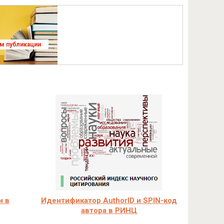
ям публикации
и в
Идентификатор AuthorID и SPIN-код
автора в РИНЦ