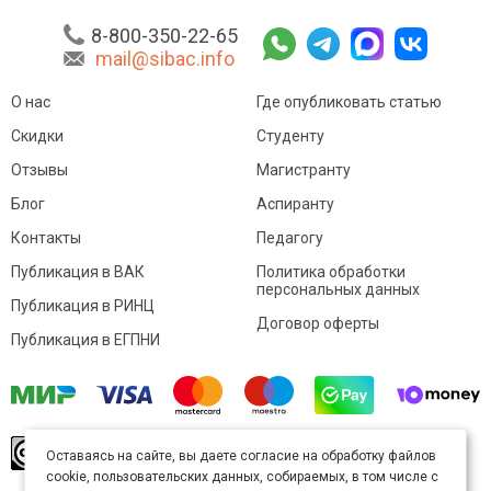
8-800-350-22-65
mail@sibac.info
О нас
Где опубликовать статью
Скидки
Студенту
Отзывы
Магистранту
Блог
Аспиранту
Контакты
Педагогу
Публикация в ВАК
Политика обработки
персональных данных
Публикация в РИНЦ
Договор оферты
Публикация в ЕГПНИ
© Sibac.info 2026. Все права защищены.
Это
Оставаясь на сайте, вы даете согласие на обработку файлов
произведение доступно по
лицензии Creative
cookie, пользовательских данных, собираемых, в том числе с
Commons «Attribution» («Атрибуция») 4.0