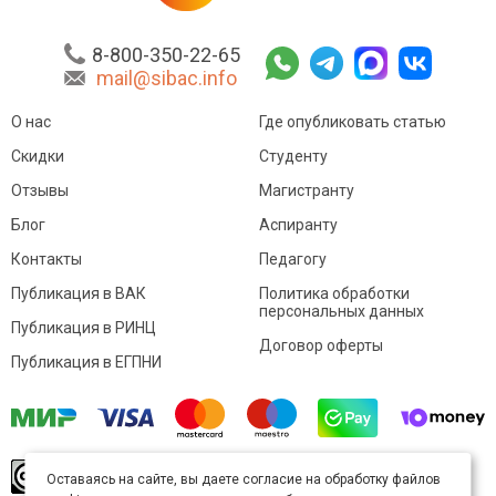
8-800-350-22-65
mail@sibac.info
О нас
Где опубликовать статью
Скидки
Студенту
Отзывы
Магистранту
Блог
Аспиранту
Контакты
Педагогу
Публикация в ВАК
Политика обработки
персональных данных
Публикация в РИНЦ
Договор оферты
Публикация в ЕГПНИ
© Sibac.info 2026. Все права защищены.
Это
Оставаясь на сайте, вы даете согласие на обработку файлов
произведение доступно по
лицензии Creative