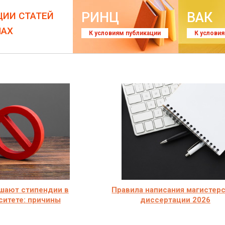
РИНЦ
ВАК
ЦИИ СТАТЕЙ
ЛАХ
К условиям публикации
К услови
ишают стипендии в
Правила написания магистер
ситете: причины
диссертации 2026