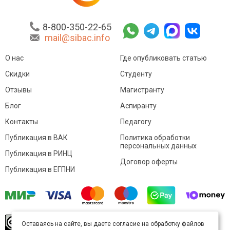
8-800-350-22-65
mail@sibac.info
О нас
Где опубликовать статью
Скидки
Студенту
Отзывы
Магистранту
Блог
Аспиранту
Контакты
Педагогу
Публикация в ВАК
Политика обработки
персональных данных
Публикация в РИНЦ
Договор оферты
Публикация в ЕГПНИ
© Sibac.info 2026. Все права защищены.
Это
Оставаясь на сайте, вы даете согласие на обработку файлов
произведение доступно по
лицензии Creative