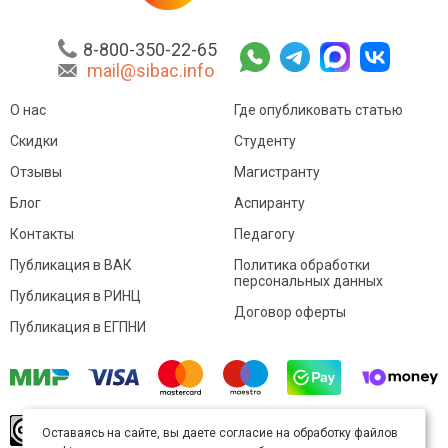
8-800-350-22-65
mail@sibac.info
О нас
Где опубликовать статью
Скидки
Студенту
Отзывы
Магистранту
Блог
Аспиранту
Контакты
Педагогу
Публикация в ВАК
Политика обработки
персональных данных
Публикация в РИНЦ
Договор оферты
Публикация в ЕГПНИ
© Sibac.info 2026. Все права защищены.
Это
Оставаясь на сайте, вы даете согласие на обработку файлов
произведение доступно по
лицензии Creative