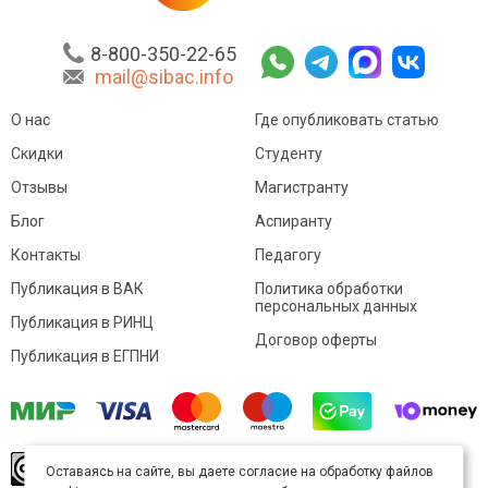
8-800-350-22-65
mail@sibac.info
О нас
Где опубликовать статью
Скидки
Студенту
Отзывы
Магистранту
Блог
Аспиранту
Контакты
Педагогу
Публикация в ВАК
Политика обработки
персональных данных
Публикация в РИНЦ
Договор оферты
Публикация в ЕГПНИ
© Sibac.info 2026. Все права защищены.
Это
Оставаясь на сайте, вы даете согласие на обработку файлов
произведение доступно по
лицензии Creative