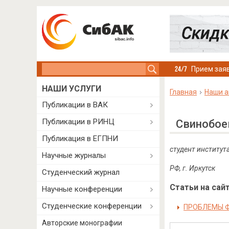
Search this site
Прием заяв
НАШИ УСЛУГИ
Главная
Наши а
Публикации в ВАК
Публикации в РИНЦ
Свинобое
Публикация в ЕГПНИ
студент институт
Научные журналы
РФ
,
г
.
Иркутск
Студенческий журнал
Статьи на сайт
Научные конференции
Студенческие конференции
ПРОБЛЕМЫ Ф
Авторские монографии