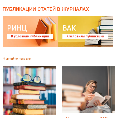
ПУБЛИКАЦИИ СТАТЕЙ
В ЖУРНАЛАХ
РИНЦ
ВАК
К условиям публикации
К условиям публикации
Читайте также