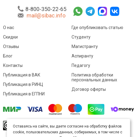
8-800-350-22-65
mail@sibac.info
О нас
Где опубликовать статью
Скидки
Студенту
Отзывы
Магистранту
Блог
Аспиранту
Контакты
Педагогу
Публикация в ВАК
Политика обработки
персональных данных
Публикация в РИНЦ
Договор оферты
Публикация в ЕГПНИ
© Sibac.info 2026. Все права защищены.
Это
Оставаясь на сайте, вы даете согласие на обработку файлов
произведение доступно по
лицензии Creative
cookie, пользовательских данных, собираемых, в том числе с
Commons «Attribution» («Атрибуция») 4.0