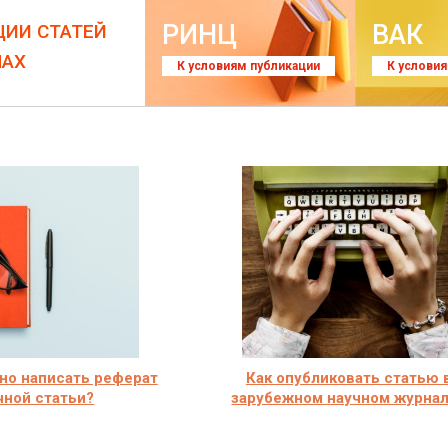
РИНЦ
ВАК
ЦИИ СТАТЕЙ
ЛАХ
К условиям публикации
К услови
но написать реферат
Как опубликовать статью 
чной статьи?
зарубежном научном журна