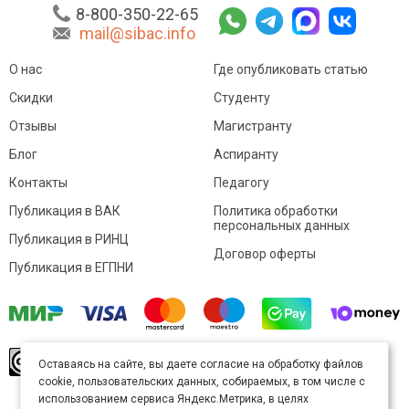
8-800-350-22-65
mail@sibac.info
О нас
Где опубликовать статью
Скидки
Студенту
Отзывы
Магистранту
Блог
Аспиранту
Контакты
Педагогу
Публикация в ВАК
Политика обработки
персональных данных
Публикация в РИНЦ
Договор оферты
Публикация в ЕГПНИ
© Sibac.info 2026. Все права защищены.
Это
Оставаясь на сайте, вы даете согласие на обработку файлов
произведение доступно по
лицензии Creative
cookie, пользовательских данных, собираемых, в том числе с
Commons «Attribution» («Атрибуция») 4.0
Непортированная
.
использованием сервиса Яндекс.Метрика, в целях