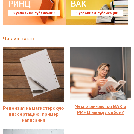
РИНЦ
ВАК
К условиям публикации
К условиям публикации
Читайте также
Чем отличаются ВАК и
Рецензия на магистерскую
РИНЦ между собой?
диссертацию: пример
написания