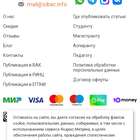
mail@sibac.info
О нас
Где опубликовать статью
Скидки
Студенту
Отзывы
Магистранту
Блог
Аспиранту
Контакты
Педагогу
Публикация в ВАК
Политика обработки
персональных данных
Публикация в РИНЦ
Договор оферты
Публикация в ЕГПНИ
© Sibac.info 2026. Все права защищены.
Это
Оставаясь на сайте, вы даете согласие на обработку файлов
произведение доступно по
лицензии Creative
cookie, пользовательских данных, собираемых, в том числе с
Commons «Attribution» («Атрибуция») 4.0
Непортированная
.
использованием сервиса Яндекс.Метрика, в целях
Карта сайта
обеспечения работы сайта, проведения статистических