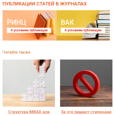
ПУБЛИКАЦИИ СТАТЕЙ
В ЖУРНАЛАХ
РИНЦ
ВАК
К условиям публикации
К условиям публикации
Читайте также
Структура IMRAD для
За что лишают стипендии