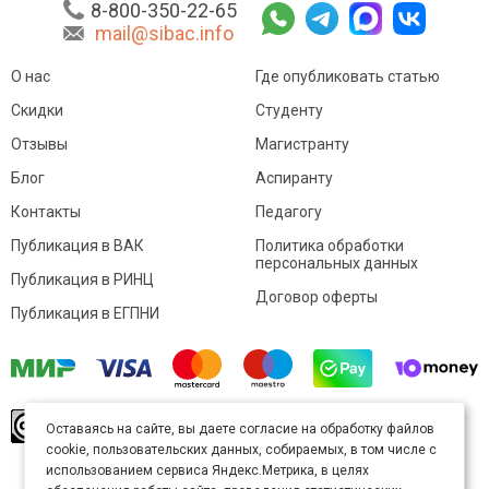
8-800-350-22-65
mail@sibac.info
О нас
Где опубликовать статью
Скидки
Студенту
Отзывы
Магистранту
Блог
Аспиранту
Контакты
Педагогу
Публикация в ВАК
Политика обработки
персональных данных
Публикация в РИНЦ
Договор оферты
Публикация в ЕГПНИ
© Sibac.info 2026. Все права защищены.
Это
Оставаясь на сайте, вы даете согласие на обработку файлов
произведение доступно по
лицензии Creative
cookie, пользовательских данных, собираемых, в том числе с
Commons «Attribution» («Атрибуция») 4.0
Непортированная
.
использованием сервиса Яндекс.Метрика, в целях
Карта сайта