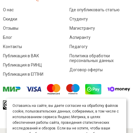
О нас
Где опубликовать статью
Скидки
Студенту
Отзывы
Магистранту
Блог
Аспиранту
Контакты
Педагогу
Публикация в ВАК
Политика обработки
персональных данных
Публикация в РИНЦ
Договор оферты
Публикация в ЕГПНИ
© Sibac.info 2026. Все права защищены.
Это
Оставаясь на сайте, вы даете согласие на обработку файлов
произведение доступно по
лицензии Creative
cookie, пользовательских данных, собираемых, в том числе с
Commons «Attribution» («Атрибуция») 4.0
Непортированная
.
использованием сервиса Яндекс.Метрика, в целях
Карта сайта
обеспечения работы сайта, проведения статистических
исследований и обзоров. Если вы не хотите, чтобы ваши