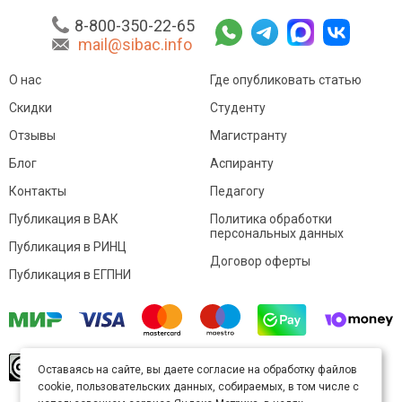
8-800-350-22-65
mail@sibac.info
О нас
Где опубликовать статью
Скидки
Студенту
Отзывы
Магистранту
Блог
Аспиранту
Контакты
Педагогу
Публикация в ВАК
Политика обработки
персональных данных
Публикация в РИНЦ
Договор оферты
Публикация в ЕГПНИ
© Sibac.info 2026. Все права защищены.
Это
Оставаясь на сайте, вы даете согласие на обработку файлов
произведение доступно по
лицензии Creative
cookie, пользовательских данных, собираемых, в том числе с
Commons «Attribution» («Атрибуция») 4.0