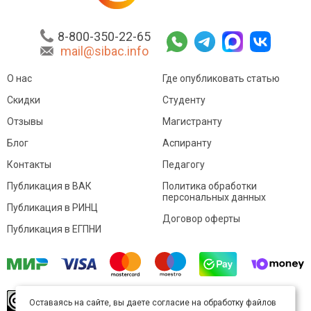
8-800-350-22-65
mail@sibac.info
О нас
Где опубликовать статью
Скидки
Студенту
Отзывы
Магистранту
Блог
Аспиранту
Контакты
Педагогу
Публикация в ВАК
Политика обработки
персональных данных
Публикация в РИНЦ
Договор оферты
Публикация в ЕГПНИ
© Sibac.info 2026. Все права защищены.
Это
Оставаясь на сайте, вы даете согласие на обработку файлов
произведение доступно по
лицензии Creative