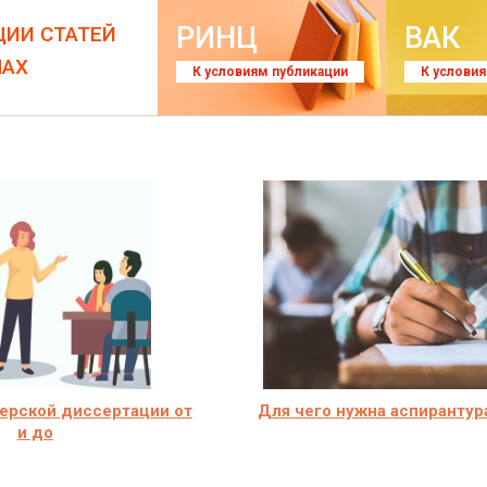
РИНЦ
ВАК
ЦИИ СТАТЕЙ
ЛАХ
К условиям публикации
К услови
ерской диссертации от
Для чего нужна аспирантур
и до