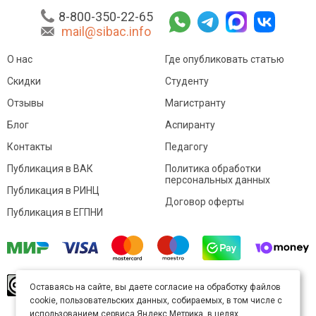
8-800-350-22-65
mail@sibac.info
О нас
Где опубликовать статью
Скидки
Студенту
Отзывы
Магистранту
Блог
Аспиранту
Контакты
Педагогу
Публикация в ВАК
Политика обработки
персональных данных
Публикация в РИНЦ
Договор оферты
Публикация в ЕГПНИ
© Sibac.info 2026. Все права защищены.
Это
Оставаясь на сайте, вы даете согласие на обработку файлов
произведение доступно по
лицензии Creative
cookie, пользовательских данных, собираемых, в том числе с
Commons «Attribution» («Атрибуция») 4.0
Непортированная
.
использованием сервиса Яндекс.Метрика, в целях