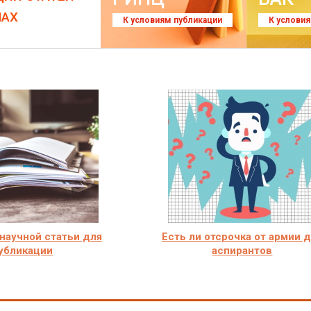
ЛАХ
К условиям публикации
К услови
научной статьи для
Есть ли отсрочка от армии 
убликации
аспирантов