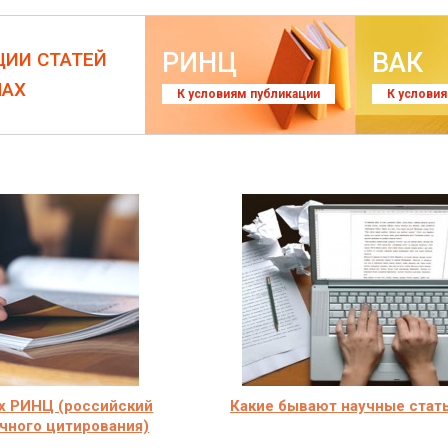
РИНЦ
ВАК
ЦИИ СТАТЕЙ
ЛАХ
К условиям публикации
К услови
х РИНЦ (российский
Какие бывают научные стат
чного цитирования)