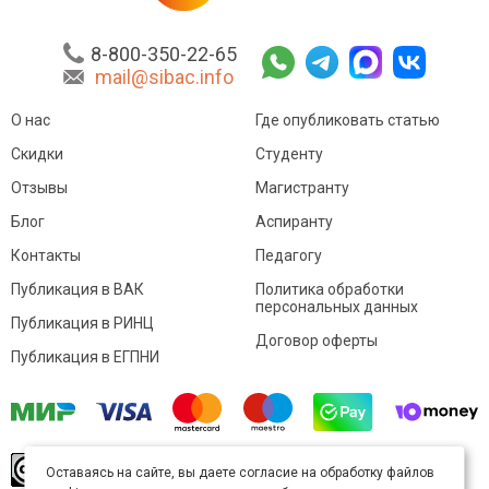
8-800-350-22-65
mail@sibac.info
О нас
Где опубликовать статью
Скидки
Студенту
Отзывы
Магистранту
Блог
Аспиранту
Контакты
Педагогу
Публикация в ВАК
Политика обработки
персональных данных
Публикация в РИНЦ
Договор оферты
Публикация в ЕГПНИ
© Sibac.info 2026. Все права защищены.
Это
Оставаясь на сайте, вы даете согласие на обработку файлов
произведение доступно по
лицензии Creative