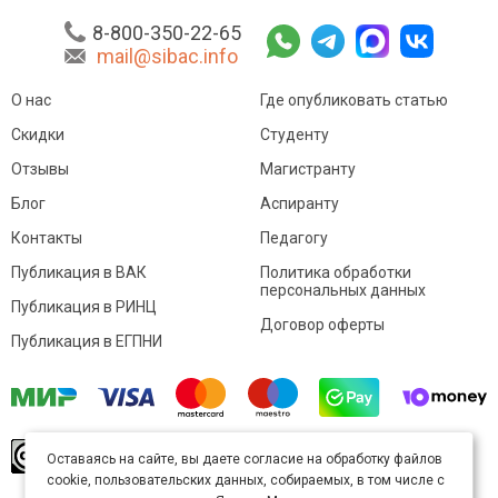
8-800-350-22-65
mail@sibac.info
О нас
Где опубликовать статью
Скидки
Студенту
Отзывы
Магистранту
Блог
Аспиранту
Контакты
Педагогу
Публикация в ВАК
Политика обработки
персональных данных
Публикация в РИНЦ
Договор оферты
Публикация в ЕГПНИ
© Sibac.info 2026. Все права защищены.
Это
Оставаясь на сайте, вы даете согласие на обработку файлов
произведение доступно по
лицензии Creative
cookie, пользовательских данных, собираемых, в том числе с
Commons «Attribution» («Атрибуция») 4.0