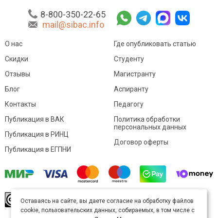
8-800-350-22-65
mail@sibac.info
О нас
Где опубликовать статью
Скидки
Студенту
Отзывы
Магистранту
Блог
Аспиранту
Контакты
Педагогу
Публикация в ВАК
Политика обработки
персональных данных
Публикация в РИНЦ
Договор оферты
Публикация в ЕГПНИ
© Sibac.info 2026. Все права защищены.
Это
Оставаясь на сайте, вы даете согласие на обработку файлов
произведение доступно по
лицензии Creative
cookie, пользовательских данных, собираемых, в том числе с
Commons «Attribution» («Атрибуция») 4.0