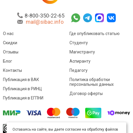
8-800-350-22-65
mail@sibac.info
О нас
Где опубликовать статью
Скидки
Студенту
Отзывы
Магистранту
Блог
Аспиранту
Контакты
Педагогу
Публикация в ВАК
Политика обработки
персональных данных
Публикация в РИНЦ
Договор оферты
Публикация в ЕГПНИ
© Sibac.info 2026. Все права защищены.
Это
Оставаясь на сайте, вы даете согласие на обработку файлов
произведение доступно по
лицензии Creative