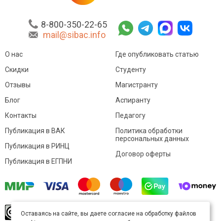
8-800-350-22-65
mail@sibac.info
О нас
Где опубликовать статью
Скидки
Студенту
Отзывы
Магистранту
Блог
Аспиранту
Контакты
Педагогу
Публикация в ВАК
Политика обработки
персональных данных
Публикация в РИНЦ
Договор оферты
Публикация в ЕГПНИ
© Sibac.info 2026. Все права защищены.
Это
Оставаясь на сайте, вы даете согласие на обработку файлов
произведение доступно по
лицензии Creative