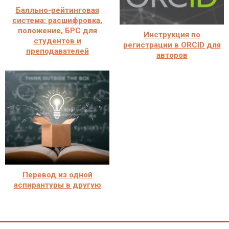
Балльно-рейтинговая
система: расшифровка,
положение, БРС для
Инструкция по
студентов и
регистрации в ORCID для
преподавателей
авторов
Перевод из одной
аспирантуры в другую