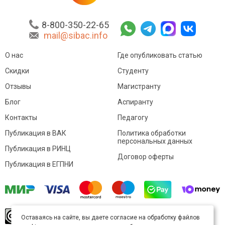
8-800-350-22-65
mail@sibac.info
О нас
Где опубликовать статью
Скидки
Студенту
Отзывы
Магистранту
Блог
Аспиранту
Контакты
Педагогу
Публикация в ВАК
Политика обработки
персональных данных
Публикация в РИНЦ
Договор оферты
Публикация в ЕГПНИ
© Sibac.info 2026. Все права защищены.
Это
Оставаясь на сайте, вы даете согласие на обработку файлов
произведение доступно по
лицензии Creative