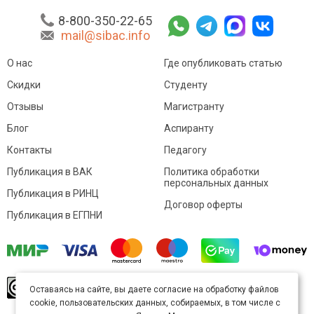
8-800-350-22-65
mail@sibac.info
О нас
Где опубликовать статью
Скидки
Студенту
Отзывы
Магистранту
Блог
Аспиранту
Контакты
Педагогу
Публикация в ВАК
Политика обработки
персональных данных
Публикация в РИНЦ
Договор оферты
Публикация в ЕГПНИ
© Sibac.info 2026. Все права защищены.
Это
Оставаясь на сайте, вы даете согласие на обработку файлов
произведение доступно по
лицензии Creative
cookie, пользовательских данных, собираемых, в том числе с
Commons «Attribution» («Атрибуция») 4.0