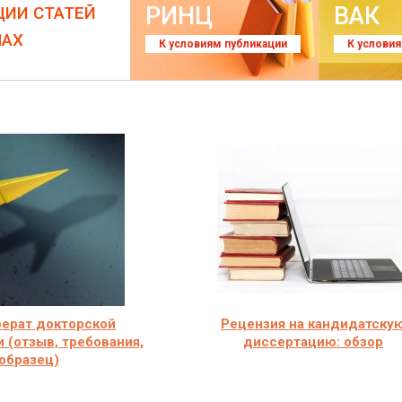
РИНЦ
ВАК
ЦИИ СТАТЕЙ
ЛАХ
К условиям публикации
К услови
ерат докторской
Рецензия на кандидатску
 (отзыв, требования,
диссертацию: обзор
образец)