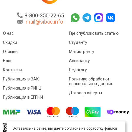
8-800-350-22-65
mail@sibac.info
О нас
Где опубликовать статью
Скидки
Студенту
Отзывы
Магистранту
Блог
Аспиранту
Контакты
Педагогу
Публикация в ВАК
Политика обработки
персональных данных
Публикация в РИНЦ
Договор оферты
Публикация в ЕГПНИ
© Sibac.info 2026. Все права защищены.
Это
Оставаясь на сайте, вы даете согласие на обработку файлов
произведение доступно по
лицензии Creative