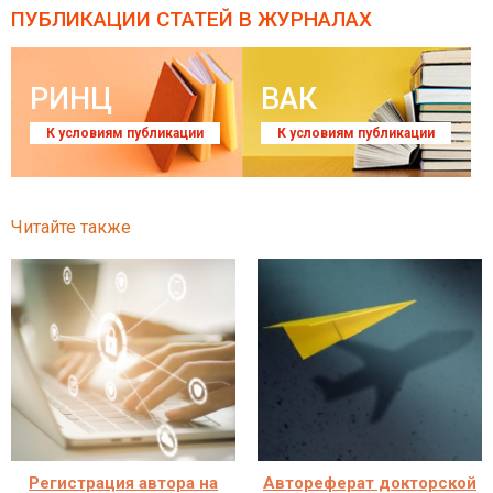
ПУБЛИКАЦИИ СТАТЕЙ
В ЖУРНАЛАХ
РИНЦ
ВАК
К условиям публикации
К условиям публикации
Читайте также
Регистрация автора на
Автореферат докторской