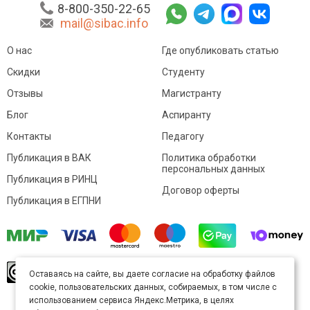
8-800-350-22-65
mail@sibac.info
О нас
Где опубликовать статью
Скидки
Студенту
Отзывы
Магистранту
Блог
Аспиранту
Контакты
Педагогу
Публикация в ВАК
Политика обработки
персональных данных
Публикация в РИНЦ
Договор оферты
Публикация в ЕГПНИ
© Sibac.info 2026. Все права защищены.
Это
Оставаясь на сайте, вы даете согласие на обработку файлов
произведение доступно по
лицензии Creative
cookie, пользовательских данных, собираемых, в том числе с
Commons «Attribution» («Атрибуция») 4.0
Непортированная
.
использованием сервиса Яндекс.Метрика, в целях