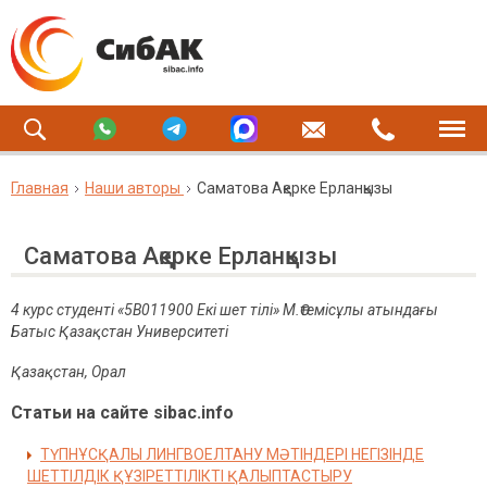
Главная
Наши авторы
Саматова Ақерке Ерланқызы
Саматова Ақерке Ерланқызы
4 курс студенті «5В011900 Екі шет тілі» М.Өтемісұлы атындағы
Батыс Қазақстан Университеті
Қазақстан, Орал
Статьи на сайте sibac.info
ТҮПНҰСҚАЛЫ ЛИНГВОЕЛТАНУ МӘТІНДЕРІ НЕГІЗІНДЕ
ШЕТТІЛДІК ҚҰЗІРЕТТІЛІКТІ ҚАЛЫПТАСТЫРУ