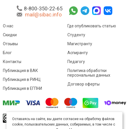
8-800-350-22-65
mail@sibac.info
О нас
Где опубликовать статью
Скидки
Студенту
Отзывы
Магистранту
Блог
Аспиранту
Контакты
Педагогу
Публикация в ВАК
Политика обработки
персональных данных
Публикация в РИНЦ
Договор оферты
Публикация в ЕГПНИ
© Sibac.info 2026. Все права защищены.
Это
Оставаясь на сайте, вы даете согласие на обработку файлов
произведение доступно по
лицензии Creative
cookie, пользовательских данных, собираемых, в том числе с
Commons «Attribution» («Атрибуция») 4.0