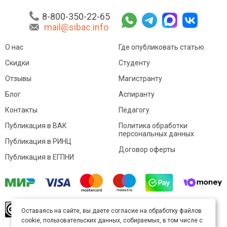
8-800-350-22-65
mail@sibac.info
О нас
Где опубликовать статью
Скидки
Студенту
Отзывы
Магистранту
Блог
Аспиранту
Контакты
Педагогу
Публикация в ВАК
Политика обработки
персональных данных
Публикация в РИНЦ
Договор оферты
Публикация в ЕГПНИ
© Sibac.info 2026. Все права защищены.
Это
Оставаясь на сайте, вы даете согласие на обработку файлов
произведение доступно по
лицензии Creative
cookie, пользовательских данных, собираемых, в том числе с
Commons «Attribution» («Атрибуция») 4.0