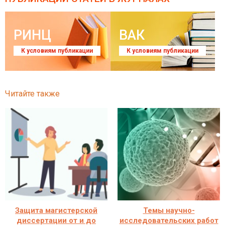
РИНЦ
ВАК
К условиям публикации
К условиям публикации
Читайте также
Защита магистерской
Темы научно-
диссертации от и до
исследовательских работ