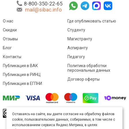
8-800-350-22-65
mail@sibac.info
О нас
Где опубликовать статью
Скидки
Студенту
Отзывы
Магистранту
Блог
Аспиранту
Контакты
Педагогу
Публикация в ВАК
Политика обработки
персональных данных
Публикация в РИНЦ
Договор оферты
Публикация в ЕГПНИ
© Sibac.info 2026. Все права защищены.
Это
Оставаясь на сайте, вы даете согласие на обработку файлов
произведение доступно по
лицензии Creative
cookie, пользовательских данных, собираемых, в том числе с
Commons «Attribution» («Атрибуция») 4.0
Непортированная
.
использованием сервиса Яндекс.Метрика, в целях