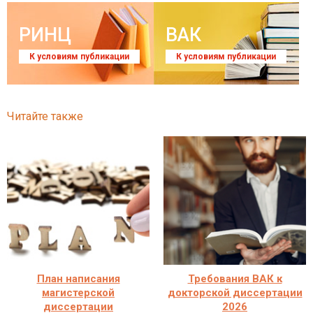
РИНЦ
ВАК
К условиям публикации
К условиям публикации
Читайте также
План написания
Требования ВАК к
магистерской
докторской диссертации
диссертации
2026