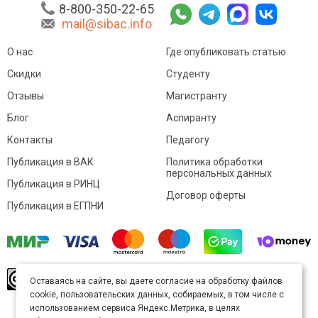
8-800-350-22-65
mail@sibac.info
О нас
Где опубликовать статью
Скидки
Студенту
Отзывы
Магистранту
Блог
Аспиранту
Контакты
Педагогу
Публикация в ВАК
Политика обработки
персональных данных
Публикация в РИНЦ
Договор оферты
Публикация в ЕГПНИ
© Sibac.info 2026. Все права защищены.
Это
Оставаясь на сайте, вы даете согласие на обработку файлов
произведение доступно по
лицензии Creative
cookie, пользовательских данных, собираемых, в том числе с
Commons «Attribution» («Атрибуция») 4.0
Непортированная
.
использованием сервиса Яндекс.Метрика, в целях