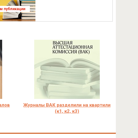
ям публикации
алов
Журналы ВАК разделили на квартили
(к1, к2, к3)