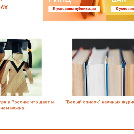
ЛАХ
К условиям публикации
К услови
ра в России: что дает и
“Белый список” научных журн
ачем нужна