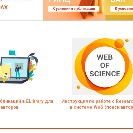
ЛАХ
К условиям публикации
К услови
ликаций в ELibrary для
Инструкция по работе с Researc
авторов
в системе WoS (поиск автор