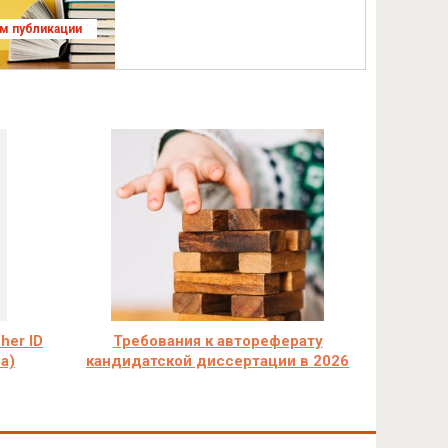
ям публикации
her ID
Требования к автореферату
а)
кандидатской диссертации в 2026