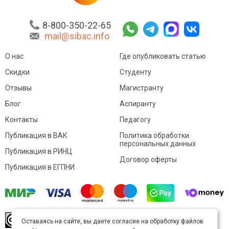
8-800-350-22-65
mail@sibac.info
О нас
Где опубликовать статью
Скидки
Студенту
Отзывы
Магистранту
Блог
Аспиранту
Контакты
Педагогу
Публикация в ВАК
Политика обработки
персональных данных
Публикация в РИНЦ
Договор оферты
Публикация в ЕГПНИ
© Sibac.info 2026. Все права защищены.
Это
Оставаясь на сайте, вы даете согласие на обработку файлов
произведение доступно по
лицензии Creative