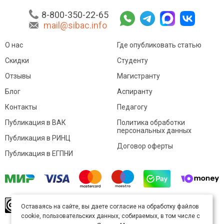
8-800-350-22-65
mail@sibac.info
О нас
Где опубликовать статью
Скидки
Студенту
Отзывы
Магистранту
Блог
Аспиранту
Контакты
Педагогу
Публикация в ВАК
Политика обработки
персональных данных
Публикация в РИНЦ
Договор оферты
Публикация в ЕГПНИ
© Sibac.info 2026. Все права защищены.
Это
Оставаясь на сайте, вы даете согласие на обработку файлов
произведение доступно по
лицензии Creative
cookie, пользовательских данных, собираемых, в том числе с
Commons «Attribution» («Атрибуция») 4.0