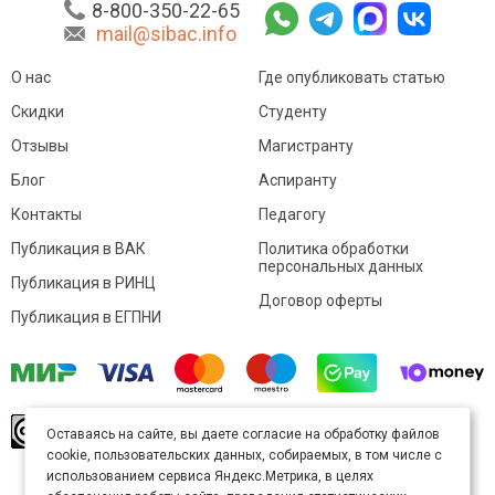
8-800-350-22-65
mail@sibac.info
О нас
Где опубликовать статью
Скидки
Студенту
Отзывы
Магистранту
Блог
Аспиранту
Контакты
Педагогу
Публикация в ВАК
Политика обработки
персональных данных
Публикация в РИНЦ
Договор оферты
Публикация в ЕГПНИ
© Sibac.info 2026. Все права защищены.
Это
Оставаясь на сайте, вы даете согласие на обработку файлов
произведение доступно по
лицензии Creative
cookie, пользовательских данных, собираемых, в том числе с
Commons «Attribution» («Атрибуция») 4.0
Непортированная
.
использованием сервиса Яндекс.Метрика, в целях
Карта сайта