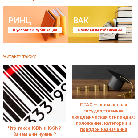
РИНЦ
ВАК
К условиям публикации
К условиям публикации
Читайте также
ПГАС – повышенная
государственная
академическая стипендия:
положение, категории и
Что такое ISBN и ISSN?
порядок назначения
Зачем они нужны?