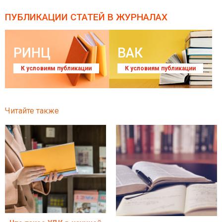
ПУБЛИКАЦИИ СТАТЕЙ
В ЖУРНАЛАХ
РИНЦ
ВАК
К условиям публикации
К условиям публикации
Читайте также