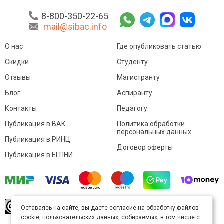
8-800-350-22-65
mail@sibac.info
О нас
Где опубликовать статью
Скидки
Студенту
Отзывы
Магистранту
Блог
Аспиранту
Контакты
Педагогу
Публикация в ВАК
Политика обработки
персональных данных
Публикация в РИНЦ
Договор оферты
Публикация в ЕГПНИ
© Sibac.info 2026. Все права защищены.
Это
Оставаясь на сайте, вы даете согласие на обработку файлов
произведение доступно по
лицензии Creative
cookie, пользовательских данных, собираемых, в том числе с
Commons «Attribution» («Атрибуция») 4.0