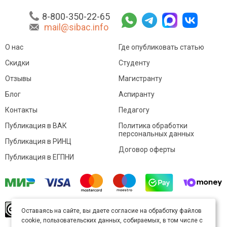
8-800-350-22-65
mail@sibac.info
О нас
Где опубликовать статью
Скидки
Студенту
Отзывы
Магистранту
Блог
Аспиранту
Контакты
Педагогу
Публикация в ВАК
Политика обработки
персональных данных
Публикация в РИНЦ
Договор оферты
Публикация в ЕГПНИ
© Sibac.info 2026. Все права защищены.
Это
Оставаясь на сайте, вы даете согласие на обработку файлов
произведение доступно по
лицензии Creative
cookie, пользовательских данных, собираемых, в том числе с
Commons «Attribution» («Атрибуция») 4.0