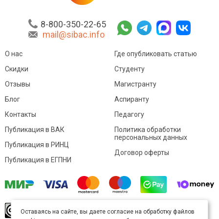
8-800-350-22-65
mail@sibac.info
О нас
Где опубликовать статью
Скидки
Студенту
Отзывы
Магистранту
Блог
Аспиранту
Контакты
Педагогу
Публикация в ВАК
Политика обработки
персональных данных
Публикация в РИНЦ
Договор оферты
Публикация в ЕГПНИ
© Sibac.info 2026. Все права защищены.
Это
Оставаясь на сайте, вы даете согласие на обработку файлов
произведение доступно по
лицензии Creative