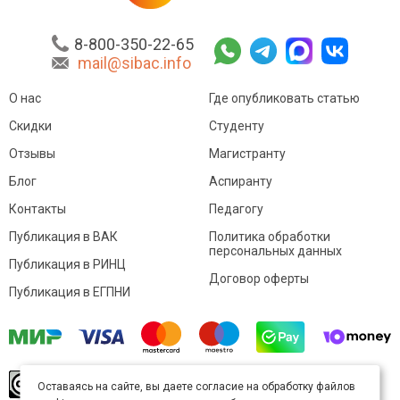
8-800-350-22-65
mail@sibac.info
О нас
Где опубликовать статью
Скидки
Студенту
Отзывы
Магистранту
Блог
Аспиранту
Контакты
Педагогу
Публикация в ВАК
Политика обработки
персональных данных
Публикация в РИНЦ
Договор оферты
Публикация в ЕГПНИ
© Sibac.info 2026. Все права защищены.
Это
Оставаясь на сайте, вы даете согласие на обработку файлов
произведение доступно по
лицензии Creative