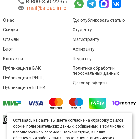
8-800-350-22-65
mail@sibac.info
О нас
Где опубликовать статью
Скидки
Студенту
Отзывы
Магистранту
Блог
Аспиранту
Контакты
Педагогу
Публикация в ВАК
Политика обработки
персональных данных
Публикация в РИНЦ
Договор оферты
Публикация в ЕГПНИ
© Sibac.info 2026. Все права защищены.
Это
Оставаясь на сайте, вы даете согласие на обработку файлов
произведение доступно по
лицензии Creative
cookie, пользовательских данных, собираемых, в том числе с
Commons «Attribution» («Атрибуция») 4.0
Непортированная
.
использованием сервиса Яндекс.Метрика, в целях
Карта сайта
обеспечения работы сайта, проведения статистических