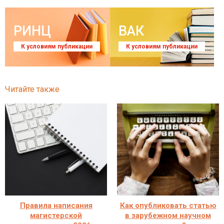
РИНЦ
ВАК
К условиям публикации
К условиям публикации
Читайте также
Правила написания
Как опубликовать статью
магистерской
в зарубежном научном